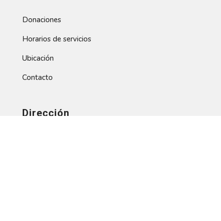
Donaciones
Horarios de servicios
Ubicación
Contacto
Dirección
info@claiddp.org
Teléfono: +1 (201) 881-0097
Dirección: 661 Main St, Hackensack, NJ 07601, EE.
UU.