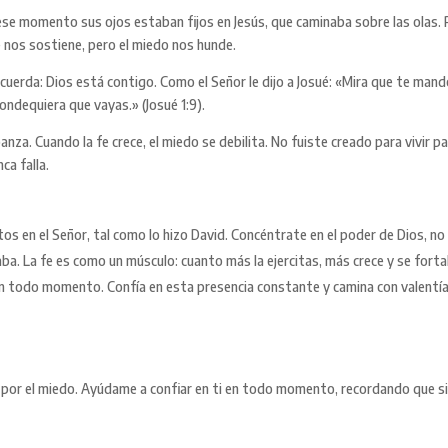
se momento sus ojos estaban fijos en Jesús, que caminaba sobre las olas. P
 nos sostiene, pero el miedo nos hunde.
ecuerda: Dios está contigo. Como el Señor le dijo a Josué: «Mira que te man
ndequiera que vayas.» (Josué 1:9).
banza. Cuando la fe crece, el miedo se debilita. No fuiste creado para vivir p
ca falla.
os en el Señor, tal como lo hizo David. Concéntrate en el poder de Dios, no
laba. La fe es como un músculo: cuanto más la ejercitas, más crece y se forta
 todo momento. Confía en esta presencia constante y camina con valentía, 
r por el miedo. Ayúdame a confiar en ti en todo momento, recordando que s