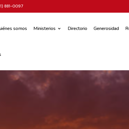
01) 881-0097
uiénes somos
Ministerios
Directorio
Generosidad
R
s