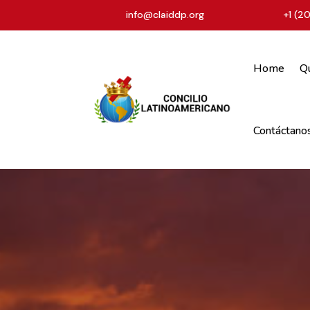
info@claiddp.org
+1 (2
Home
Q
Contáctano