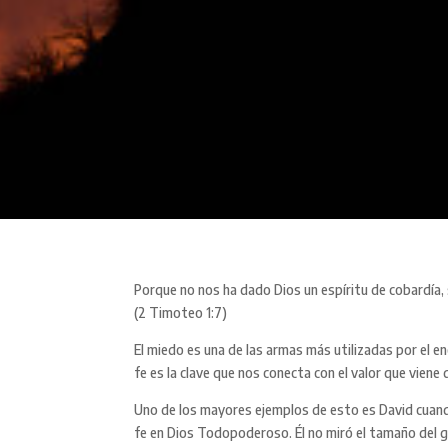
Porque no nos ha dado Dios un espíritu de cobardía,
(2 Timoteo 1:7)
El miedo es una de las armas más utilizadas por el e
fe es la clave que nos conecta con el valor que viene
Uno de los mayores ejemplos de esto es David cuando
fe en Dios Todopoderoso. Él no miró el tamaño del gi