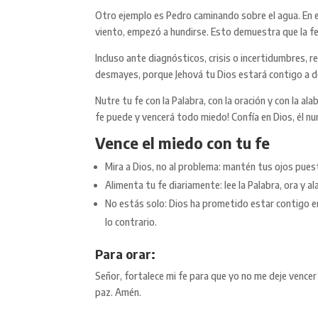
Otro ejemplo es Pedro caminando sobre el agua. En e
viento, empezó a hundirse. Esto demuestra que la fe
Incluso ante diagnósticos, crisis o incertidumbres, r
desmayes, porque Jehová tu Dios estará contigo a do
Nutre tu fe con la Palabra, con la oración y con la ala
fe puede y vencerá todo miedo! Confía en Dios, él nun
Vence el miedo con tu fe
Mira a Dios, no al problema: mantén tus ojos puest
Alimenta tu fe diariamente: lee la Palabra, ora y a
No estás solo: Dios ha prometido estar contigo en
lo contrario.
Para orar:
Señor, fortalece mi fe para que yo no me deje vence
paz. Amén.